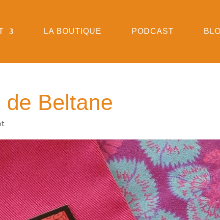
T
LA BOUTIQUE
PODCAST
BL
t de Beltane
ot